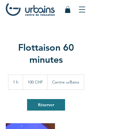
Flottaison 60
minutes
100
francs
1 h
1
100 CHF
Centre urBains
suisses
Réserver