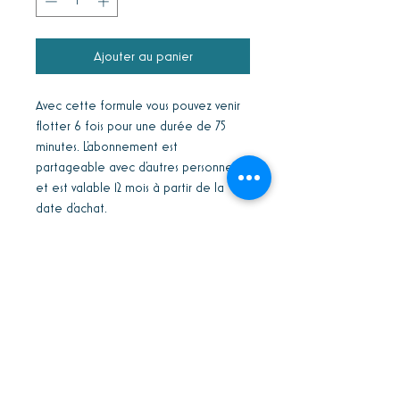
Ajouter au panier
Avec cette formule vous pouvez venir
flotter 6 fois pour une durée de 75
minutes. L'abonnement est
partageable avec d'autres personnes
et est valable 12 mois à partir de la
date d'achat.
Conditions générales
Politique de confidentialité
*Tous nos prix indiqués sont hors TVA
8.1%